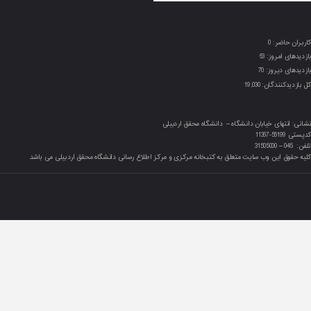
کاربران حاضر:
0
بازدیدهای امروز:
63
بازدیدهای دیروز:
70
کل بازدیدکنند‌گان:
19,030
نشانی: انتهای خیابان دانشگاه – دانشگاه محقق اردبیلی
کدپستی 56199-11367
تلفن: 045 – 31505000
کلیه حقوق این وب سایت متعلق به کتبخانه مرکزی و مرکز اطلاع رسانی دانشگاه محقق اردبیلی می باشد.